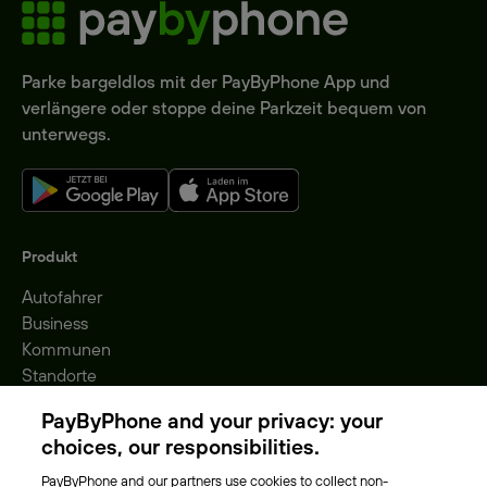
Parke bargeldlos mit der PayByPhone App und
verlängere oder stoppe deine Parkzeit bequem von
unterwegs.
Produkt
Autofahrer
Business
Kommunen
Standorte
Gebühren
PayByPhone and your privacy: your
Park-Vignette
choices, our responsibilities.
PayByPhone and our partners use cookies to collect non-
Über Uns