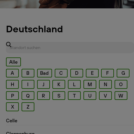
Deutschland
Alle
A
B
Bad
C
D
E
F
G
H
I
J
K
L
M
N
O
P
Q
R
S
T
U
V
W
X
Z
Celle
Cloppenburg