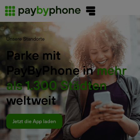
Unsere Standorte
Parke mit
PayByPhone in
mehr
als 1.300 Städten
weltweit
Jetzt die App laden