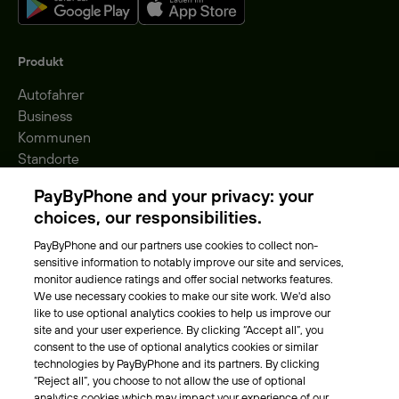
Produkt
Autofahrer
Business
Kommunen
Standorte
Gebühren
PayByPhone and your privacy: your
Park-Vignette
choices, our responsibilities.
PayByPhone and our partners use cookies to collect non-
Über Uns
sensitive information to notably improve our site and services,
monitor audience ratings and offer social networks features.
Unser Team
We use necessary cookies to make our site work. We'd also
Karriere
like to use optional analytics cookies to help us improve our
Presse
site and your user experience. By clicking “Accept all”, you
Blog
consent to the use of optional analytics cookies or similar
technologies by PayByPhone and its partners. By clicking
“Reject all”, you choose to not allow the use of optional
Kontakt & Hilfe
analytics cookies which may impact your experience of our