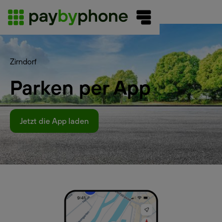
Zirndorf
Parken per App
Jetzt die App laden