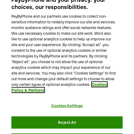
Park-Vignette
choices, our responsibilities.
PayByPhone and our partners use cookies to collect non-
Über Uns
sensitive information to notably improve our site and services,
monitor audience ratings and offer social networks features.
Unser Team
We use necessary cookies to make our site work. We'd also
Karriere
like to use optional analytics cookies to help us improve our
Presse
site and your user experience. By clicking “Accept all”, you
Blog
consent to the use of optional analytics cookies or similar
technologies by PayByPhone and its partners. By clicking
“Reject all”, you choose to not allow the use of optional
Kontakt & Hilfe
analytics cookies which may impact your experience of our
site and services. You may also click “Cookies Settings” to find
Kontakt
out more and change your default settings to choose to allow
Support
only certain types of optional analytics cookies.
Cookies
Policy & Partners
Pressekontakt
Cookies Settings
AGB
Datenschutzrichtlinie
Impressum
Rechtshinweise
Reject All
Cookie Richtlinie
Erklärung zur Barrierefreiheit