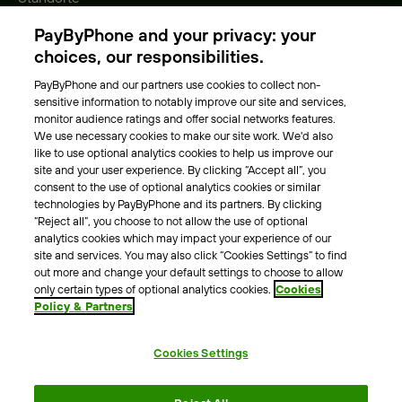
Gebühren
PayByPhone and your privacy: your
Park-Vignette
choices, our responsibilities.
PayByPhone and our partners use cookies to collect non-
Über Uns
sensitive information to notably improve our site and services,
monitor audience ratings and offer social networks features.
Unser Team
We use necessary cookies to make our site work. We'd also
Karriere
like to use optional analytics cookies to help us improve our
Presse
site and your user experience. By clicking “Accept all”, you
Blog
consent to the use of optional analytics cookies or similar
technologies by PayByPhone and its partners. By clicking
“Reject all”, you choose to not allow the use of optional
Kontakt & Hilfe
analytics cookies which may impact your experience of our
site and services. You may also click “Cookies Settings” to find
Kontakt
out more and change your default settings to choose to allow
Support
only certain types of optional analytics cookies.
Cookies
Policy & Partners
Pressekontakt
Cookies Settings
AGB
Datenschutzrichtlinie
Impressum
Rechtshinweise