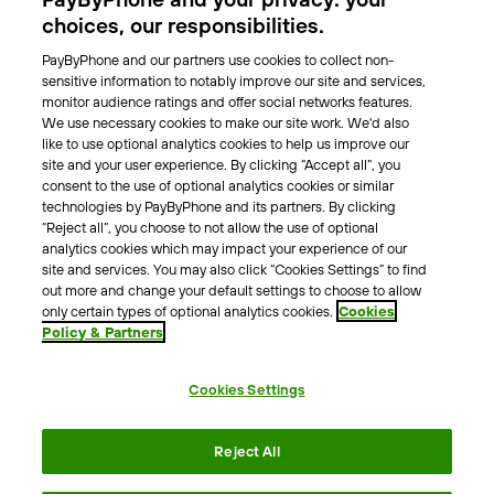
Park-Vignette
choices, our responsibilities.
PayByPhone and our partners use cookies to collect non-
Über Uns
sensitive information to notably improve our site and services,
monitor audience ratings and offer social networks features.
Unser Team
We use necessary cookies to make our site work. We'd also
Karriere
like to use optional analytics cookies to help us improve our
Presse
site and your user experience. By clicking “Accept all”, you
Blog
consent to the use of optional analytics cookies or similar
technologies by PayByPhone and its partners. By clicking
“Reject all”, you choose to not allow the use of optional
Kontakt & Hilfe
analytics cookies which may impact your experience of our
site and services. You may also click “Cookies Settings” to find
Kontakt
out more and change your default settings to choose to allow
Support
only certain types of optional analytics cookies.
Cookies
Policy & Partners
Pressekontakt
Cookies Settings
AGB
Datenschutzrichtlinie
Impressum
Rechtshinweise
Reject All
Cookie Richtlinie
Erklärung zur Barrierefreiheit