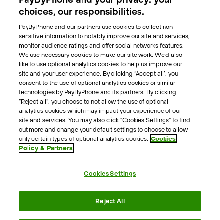
Park-Vignette
choices, our responsibilities.
PayByPhone and our partners use cookies to collect non-
Über Uns
sensitive information to notably improve our site and services,
monitor audience ratings and offer social networks features.
Unser Team
We use necessary cookies to make our site work. We'd also
Karriere
like to use optional analytics cookies to help us improve our
Presse
site and your user experience. By clicking “Accept all”, you
Blog
consent to the use of optional analytics cookies or similar
technologies by PayByPhone and its partners. By clicking
“Reject all”, you choose to not allow the use of optional
Kontakt & Hilfe
analytics cookies which may impact your experience of our
site and services. You may also click “Cookies Settings” to find
Kontakt
out more and change your default settings to choose to allow
Support
only certain types of optional analytics cookies.
Cookies
Policy & Partners
Pressekontakt
Cookies Settings
AGB
Datenschutzrichtlinie
Impressum
Rechtshinweise
Reject All
Cookie Richtlinie
Erklärung zur Barrierefreiheit