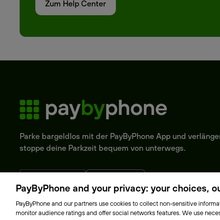
Zum Help Center
Parke bargeldlos mit der PayByPhone App und verlänge
stoppe deine Parkzeit bequem von unterwegs.
PayByPhone and your privacy: your choices, our
PayByPhone and our partners use cookies to collect non-sensitive informat
monitor audience ratings and offer social networks features. We use neces