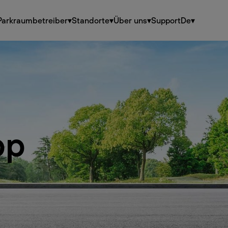
Parkraumbetreiber
▾
Standorte
▾
Über uns
▾
Support
De
▾
pp