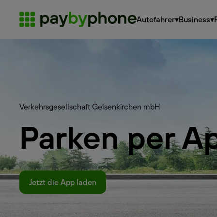
Autofahrer
▾
Business
▾
Verkehrsgesellschaft Gelsenkirchen mbH
Parken per A
Jetzt die App laden