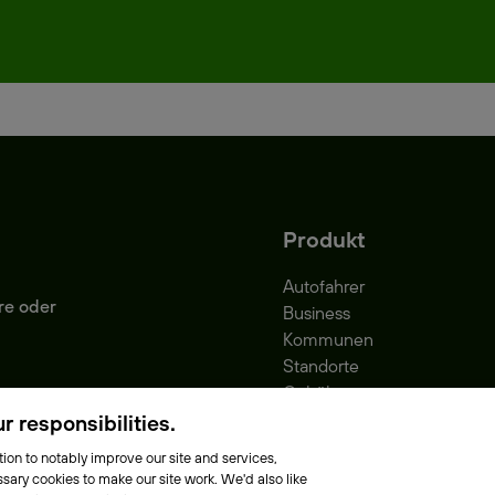
Produkt
Autofahrer
re oder
Business
Kommunen
Standorte
Gebühren
Park-Vignette
 responsibilities.
ion to notably improve our site and services,
sary cookies to make our site work. We'd also like