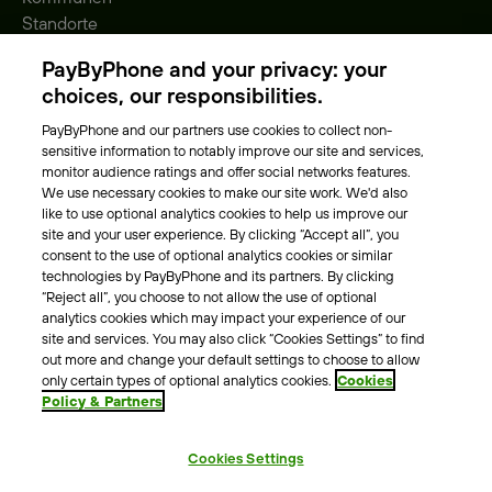
Standorte
Gebühren
PayByPhone and your privacy: your
Park-Vignette
choices, our responsibilities.
PayByPhone and our partners use cookies to collect non-
Über Uns
sensitive information to notably improve our site and services,
monitor audience ratings and offer social networks features.
Unser Team
We use necessary cookies to make our site work. We'd also
Karriere
like to use optional analytics cookies to help us improve our
Presse
site and your user experience. By clicking “Accept all”, you
Blog
consent to the use of optional analytics cookies or similar
technologies by PayByPhone and its partners. By clicking
“Reject all”, you choose to not allow the use of optional
Kontakt & Hilfe
analytics cookies which may impact your experience of our
site and services. You may also click “Cookies Settings” to find
Kontakt
out more and change your default settings to choose to allow
Support
only certain types of optional analytics cookies.
Cookies
Policy & Partners
Pressekontakt
Cookies Settings