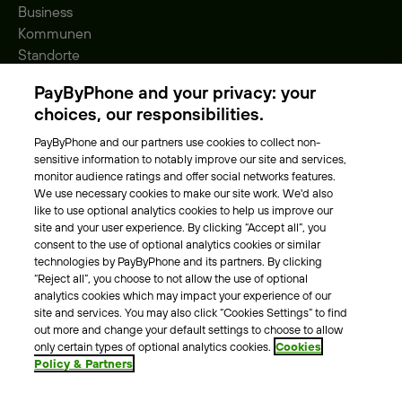
Business
Kommunen
Standorte
Gebühren
PayByPhone and your privacy: your
Park-Vignette
choices, our responsibilities.
PayByPhone and our partners use cookies to collect non-
Über Uns
sensitive information to notably improve our site and services,
monitor audience ratings and offer social networks features.
Unser Team
We use necessary cookies to make our site work. We'd also
Karriere
like to use optional analytics cookies to help us improve our
Presse
site and your user experience. By clicking “Accept all”, you
Blog
consent to the use of optional analytics cookies or similar
technologies by PayByPhone and its partners. By clicking
“Reject all”, you choose to not allow the use of optional
Kontakt & Hilfe
analytics cookies which may impact your experience of our
site and services. You may also click “Cookies Settings” to find
Kontakt
out more and change your default settings to choose to allow
Support
only certain types of optional analytics cookies.
Cookies
Policy & Partners
Pressekontakt