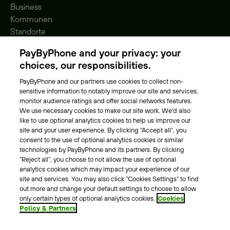
Business
Kommunen
Standorte
Gebühren
PayByPhone and your privacy: your
Park-Vignette
choices, our responsibilities.
PayByPhone and our partners use cookies to collect non-
Über Uns
sensitive information to notably improve our site and services,
monitor audience ratings and offer social networks features.
Unser Team
We use necessary cookies to make our site work. We'd also
Karriere
like to use optional analytics cookies to help us improve our
Presse
site and your user experience. By clicking “Accept all”, you
Blog
consent to the use of optional analytics cookies or similar
technologies by PayByPhone and its partners. By clicking
“Reject all”, you choose to not allow the use of optional
Kontakt & Hilfe
analytics cookies which may impact your experience of our
site and services. You may also click “Cookies Settings” to find
Kontakt
out more and change your default settings to choose to allow
Support
only certain types of optional analytics cookies.
Cookies
Policy & Partners
Pressekontakt