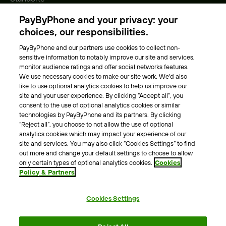
Gebühren
PayByPhone and your privacy: your
Park-Vignette
choices, our responsibilities.
PayByPhone and our partners use cookies to collect non-
Über Uns
sensitive information to notably improve our site and services,
monitor audience ratings and offer social networks features.
Unser Team
We use necessary cookies to make our site work. We'd also
Karriere
like to use optional analytics cookies to help us improve our
Presse
site and your user experience. By clicking “Accept all”, you
Blog
consent to the use of optional analytics cookies or similar
technologies by PayByPhone and its partners. By clicking
“Reject all”, you choose to not allow the use of optional
Kontakt & Hilfe
analytics cookies which may impact your experience of our
site and services. You may also click “Cookies Settings” to find
Kontakt
out more and change your default settings to choose to allow
Support
only certain types of optional analytics cookies.
Cookies
Policy & Partners
Pressekontakt
Cookies Settings
AGB
Datenschutzrichtlinie
Impressum
Rechtshinweise