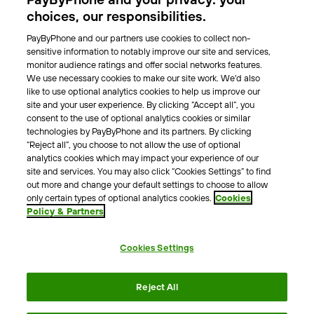
Park-Vignette
choices, our responsibilities.
PayByPhone and our partners use cookies to collect non-
Über Uns
sensitive information to notably improve our site and services,
monitor audience ratings and offer social networks features.
Unser Team
We use necessary cookies to make our site work. We'd also
Karriere
like to use optional analytics cookies to help us improve our
Presse
site and your user experience. By clicking “Accept all”, you
Blog
consent to the use of optional analytics cookies or similar
technologies by PayByPhone and its partners. By clicking
“Reject all”, you choose to not allow the use of optional
Kontakt & Hilfe
analytics cookies which may impact your experience of our
site and services. You may also click “Cookies Settings” to find
Kontakt
out more and change your default settings to choose to allow
Support
only certain types of optional analytics cookies.
Cookies
Policy & Partners
Pressekontakt
Cookies Settings
AGB
Datenschutzrichtlinie
Impressum
Rechtshinweise
Reject All
Cookie Richtlinie
Erklärung zur Barrierefreiheit