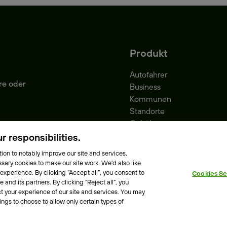
Produkt
Autofahrer
re oder
Business
Kommunen
Standorte
Gebühren
Park-Vignette
 responsibilities.
ion to notably improve our site and services,
sary cookies to make our site work. We'd also like
 experience. By clicking “Accept all”, you consent to
Cookies Se
e Richtlinie
Erklärung zur Barrierefreiheit
and its partners. By clicking “Reject all”, you
t your experience of our site and services. You may
ings to choose to allow only certain types of