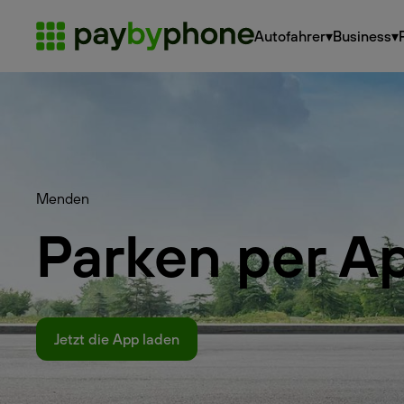
Autofahrer
▾
Business
▾
Menden
Parken per A
Jetzt die App laden