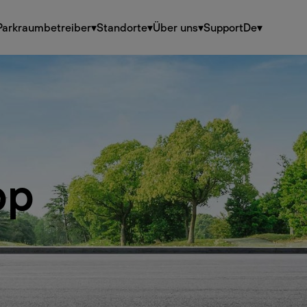
Parkraumbetreiber
▾
Standorte
▾
Über uns
▾
Support
De
▾
pp