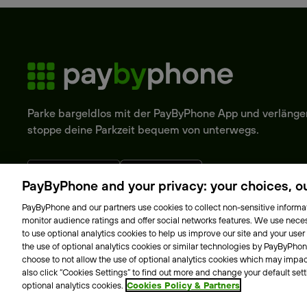
Parke bargeldlos mit der PayByPhone App und verlänge
stoppe deine Parkzeit bequem von unterwegs.
PayByPhone and your privacy: your choices, our
PayByPhone and our partners use cookies to collect non-sensitive informat
monitor audience ratings and offer social networks features. We use neces
to use optional analytics cookies to help us improve our site and your user
AGB
Datenschutzrichtlinie
Impressum
Rechtshinweise
Cooki
the use of optional analytics cookies or similar technologies by PayByPhone 
choose to not allow the use of optional analytics cookies which may impac
also click “Cookies Settings” to find out more and change your default sett
optional analytics cookies.
Cookies Policy & Partners