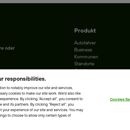
Produkt
Autofahrer
re oder
Business
Kommunen
Standorte
Gebühren
Park-Vignette
 responsibilities.
ion to notably improve our site and services,
sary cookies to make our site work. We'd also like
 experience. By clicking “Accept all”, you consent to
Cookies Se
e Richtlinie
Erklärung zur Barrierefreiheit
and its partners. By clicking “Reject all”, you
t your experience of our site and services. You may
ings to choose to allow only certain types of