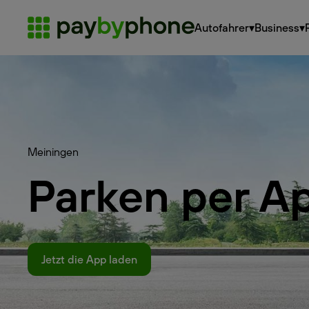
Autofahrer
▾
Business
▾
Meiningen
Parken per A
Jetzt die App laden