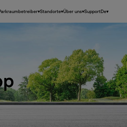
Parkraumbetreiber
▾
Standorte
▾
Über uns
▾
Support
De
▾
pp