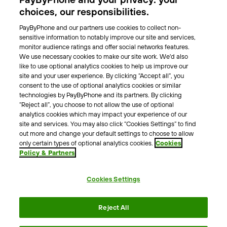
Park-Vignette
choices, our responsibilities.
PayByPhone and our partners use cookies to collect non-
Über Uns
sensitive information to notably improve our site and services,
monitor audience ratings and offer social networks features.
Unser Team
We use necessary cookies to make our site work. We'd also
Karriere
like to use optional analytics cookies to help us improve our
Presse
site and your user experience. By clicking “Accept all”, you
Blog
consent to the use of optional analytics cookies or similar
technologies by PayByPhone and its partners. By clicking
“Reject all”, you choose to not allow the use of optional
Kontakt & Hilfe
analytics cookies which may impact your experience of our
site and services. You may also click “Cookies Settings” to find
Kontakt
out more and change your default settings to choose to allow
Support
only certain types of optional analytics cookies.
Cookies
Policy & Partners
Pressekontakt
Cookies Settings
AGB
Datenschutzrichtlinie
Impressum
Rechtshinweise
Reject All
Cookie Richtlinie
Erklärung zur Barrierefreiheit