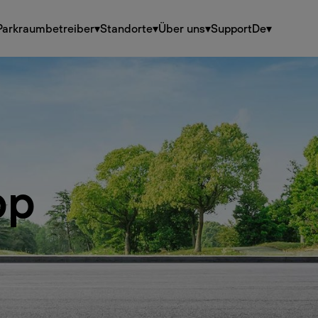
Parkraumbetreiber
▾
Standorte
▾
Über uns
▾
Support
De
▾
pp