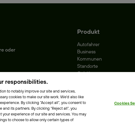
Produkt
Autofahrer
re oder
Business
Kommunen
Standorte
Gebühren
Park-Vignette
 responsibilities.
ion to notably improve our site and services,
sary cookies to make our site work. We'd also like
 experience. By clicking “Accept all”, you consent to
Cookies Se
e Richtlinie
Erklärung zur Barrierefreiheit
and its partners. By clicking “Reject all”, you
t your experience of our site and services. You may
ings to choose to allow only certain types of