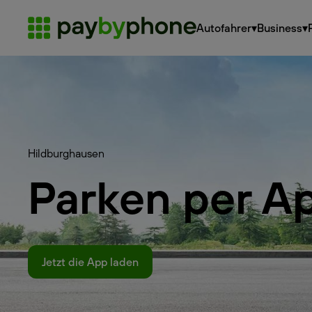
Autofahrer
▾
Business
▾
Hildburghausen
Parken per A
Jetzt die App laden