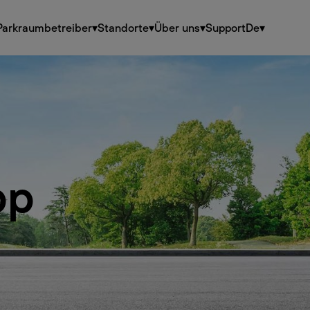
Parkraumbetreiber
▾
Standorte
▾
Über uns
▾
Support
De
▾
pp