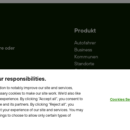
Produkt
Autofahrer
re oder
Business
Kommunen
Standorte
Gebühren
Park-Vignette
 responsibilities.
ion to notably improve our site and services,
sary cookies to make our site work. We'd also like
 experience. By clicking “Accept all”, you consent to
Cookies Se
e Richtlinie
Erklärung zur Barrierefreiheit
and its partners. By clicking “Reject all”, you
t your experience of our site and services. You may
ings to choose to allow only certain types of