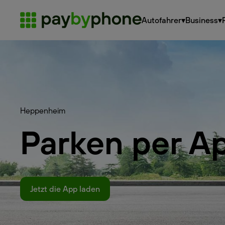
Autofahrer
▾
Business
▾
Heppenheim
Parken per A
Jetzt die App laden