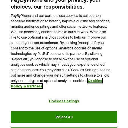
Park-Vignette
choices, our responsibilities.
PayByPhone and our partners use cookies to collect non-
Über Uns
sensitive information to notably improve our site and services,
monitor audience ratings and offer social networks features.
Unser Team
We use necessary cookies to make our site work. We'd also
Karriere
like to use optional analytics cookies to help us improve our
Presse
site and your user experience. By clicking “Accept all”, you
Blog
consent to the use of optional analytics cookies or similar
technologies by PayByPhone and its partners. By clicking
“Reject all”, you choose to not allow the use of optional
Kontakt & Hilfe
analytics cookies which may impact your experience of our
site and services. You may also click “Cookies Settings” to find
Kontakt
out more and change your default settings to choose to allow
Support
only certain types of optional analytics cookies.
Cookies
Policy & Partners
Pressekontakt
Cookies Settings
AGB
Datenschutzrichtlinie
Impressum
Rechtshinweise
Reject All
Cookie Richtlinie
Erklärung zur Barrierefreiheit