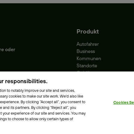
Produkt
Autofahrer
re oder
Business
Kommunen
Standorte
Gebühren
Park-Vignette
 responsibilities.
ion to notably improve our site and services,
sary cookies to make our site work. We'd also like
 experience. By clicking “Accept all”, you consent to
Cookies Se
e Richtlinie
Erklärung zur Barrierefreiheit
and its partners. By clicking “Reject all”, you
t your experience of our site and services. You may
ings to choose to allow only certain types of