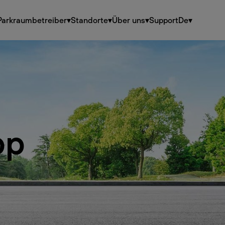
Parkraumbetreiber
▾
Standorte
▾
Über uns
▾
Support
De
▾
pp