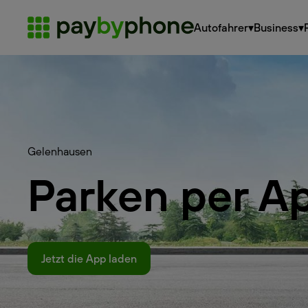
Autofahrer
▾
Business
▾
Gelenhausen
Parken per A
Jetzt die App laden