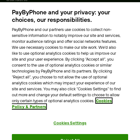
Gebühren
PayByPhone and your privacy: your
Park-Vignette
choices, our responsibilities.
PayByPhone and our partners use cookies to collect non-
Über Uns
sensitive information to notably improve our site and services,
monitor audience ratings and offer social networks features.
Unser Team
We use necessary cookies to make our site work. We'd also
Karriere
like to use optional analytics cookies to help us improve our
Presse
site and your user experience. By clicking “Accept all”, you
Blog
consent to the use of optional analytics cookies or similar
technologies by PayByPhone and its partners. By clicking
“Reject all”, you choose to not allow the use of optional
Kontakt & Hilfe
analytics cookies which may impact your experience of our
site and services. You may also click “Cookies Settings” to find
Kontakt
out more and change your default settings to choose to allow
Support
only certain types of optional analytics cookies.
Cookies
Policy & Partners
Pressekontakt
Cookies Settings
AGB
Datenschutzrichtlinie
Impressum
Rechtshinweise