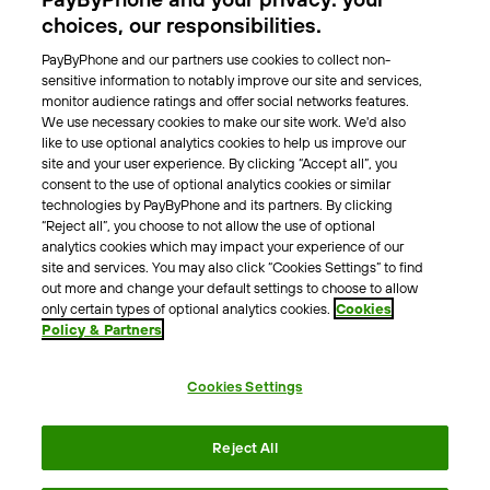
Park-Vignette
choices, our responsibilities.
PayByPhone and our partners use cookies to collect non-
Über Uns
sensitive information to notably improve our site and services,
monitor audience ratings and offer social networks features.
Unser Team
We use necessary cookies to make our site work. We'd also
Karriere
like to use optional analytics cookies to help us improve our
Presse
site and your user experience. By clicking “Accept all”, you
Blog
consent to the use of optional analytics cookies or similar
technologies by PayByPhone and its partners. By clicking
“Reject all”, you choose to not allow the use of optional
Kontakt & Hilfe
analytics cookies which may impact your experience of our
site and services. You may also click “Cookies Settings” to find
Kontakt
out more and change your default settings to choose to allow
Support
only certain types of optional analytics cookies.
Cookies
Policy & Partners
Pressekontakt
Cookies Settings
AGB
Datenschutzrichtlinie
Impressum
Rechtshinweise
Reject All
Cookie Richtlinie
Erklärung zur Barrierefreiheit