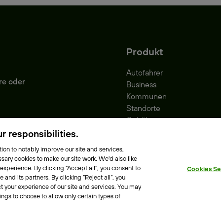
Produkt
Autofahrer
re oder
Business
Kommunen
Standorte
Gebühren
Park-Vignette
 responsibilities.
ion to notably improve our site and services,
sary cookies to make our site work. We'd also like
 experience. By clicking “Accept all”, you consent to
Cookies Se
e Richtlinie
Erklärung zur Barrierefreiheit
and its partners. By clicking “Reject all”, you
t your experience of our site and services. You may
ings to choose to allow only certain types of