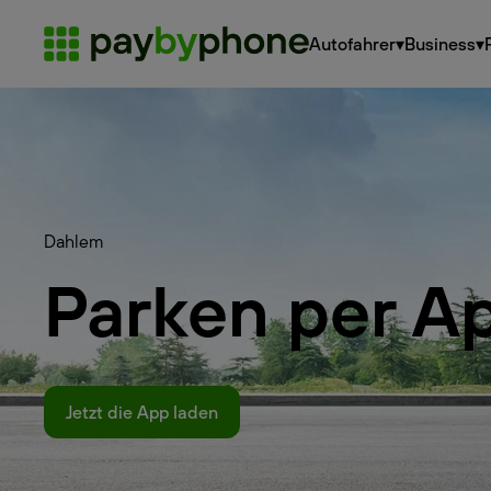
Autofahrer
▾
Business
▾
Dahlem
Parken per A
Jetzt die App laden