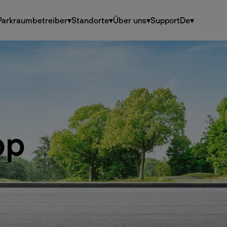
Parkraumbetreiber
▾
Standorte
▾
Über uns
▾
Support
De
▾
pp