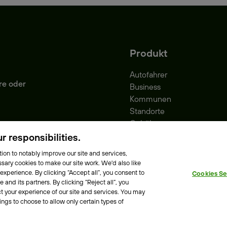
Produkt
Autofahrer
re oder
Business
Kommunen
Standorte
Gebühren
Park-Vignette
 responsibilities.
ion to notably improve our site and services,
sary cookies to make our site work. We'd also like
 experience. By clicking “Accept all”, you consent to
Cookies Se
e Richtlinie
Erklärung zur Barrierefreiheit
and its partners. By clicking “Reject all”, you
t your experience of our site and services. You may
ings to choose to allow only certain types of