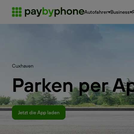
Autofahrer
▾
Business
▾
Cuxhaven
Parken per A
Jetzt die App laden