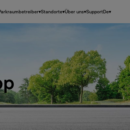
Parkraumbetreiber
▾
Standorte
▾
Über uns
▾
Support
De
▾
pp