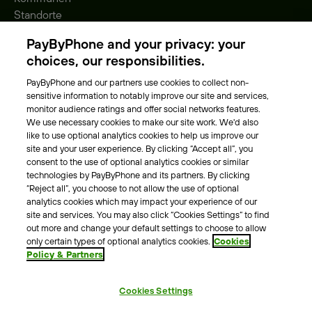
Standorte
Gebühren
PayByPhone and your privacy: your
Park-Vignette
choices, our responsibilities.
PayByPhone and our partners use cookies to collect non-
Über Uns
sensitive information to notably improve our site and services,
monitor audience ratings and offer social networks features.
Unser Team
We use necessary cookies to make our site work. We'd also
Karriere
like to use optional analytics cookies to help us improve our
Presse
site and your user experience. By clicking “Accept all”, you
Blog
consent to the use of optional analytics cookies or similar
technologies by PayByPhone and its partners. By clicking
“Reject all”, you choose to not allow the use of optional
Kontakt & Hilfe
analytics cookies which may impact your experience of our
site and services. You may also click “Cookies Settings” to find
Kontakt
out more and change your default settings to choose to allow
Support
only certain types of optional analytics cookies.
Cookies
Policy & Partners
Pressekontakt
Cookies Settings