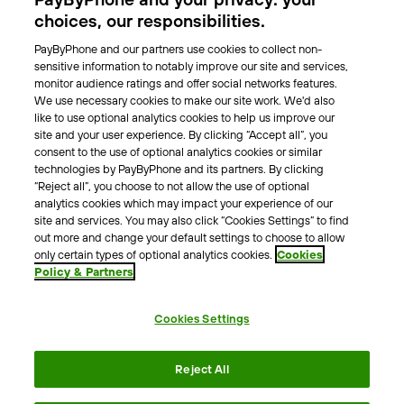
Park-Vignette
choices, our responsibilities.
PayByPhone and our partners use cookies to collect non-
Über Uns
sensitive information to notably improve our site and services,
monitor audience ratings and offer social networks features.
Unser Team
We use necessary cookies to make our site work. We'd also
Karriere
like to use optional analytics cookies to help us improve our
Presse
site and your user experience. By clicking “Accept all”, you
Blog
consent to the use of optional analytics cookies or similar
technologies by PayByPhone and its partners. By clicking
“Reject all”, you choose to not allow the use of optional
Kontakt & Hilfe
analytics cookies which may impact your experience of our
site and services. You may also click “Cookies Settings” to find
Kontakt
out more and change your default settings to choose to allow
Support
only certain types of optional analytics cookies.
Cookies
Policy & Partners
Pressekontakt
Cookies Settings
AGB
Datenschutzrichtlinie
Impressum
Rechtshinweise
Reject All
Cookie Richtlinie
Erklärung zur Barrierefreiheit