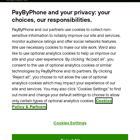
Gebühren
PayByPhone and your privacy: your
Park-Vignette
choices, our responsibilities.
PayByPhone and our partners use cookies to collect non-
Über Uns
sensitive information to notably improve our site and services,
monitor audience ratings and offer social networks features.
Unser Team
We use necessary cookies to make our site work. We'd also
Karriere
like to use optional analytics cookies to help us improve our
Presse
site and your user experience. By clicking “Accept all”, you
Blog
consent to the use of optional analytics cookies or similar
technologies by PayByPhone and its partners. By clicking
“Reject all”, you choose to not allow the use of optional
Kontakt & Hilfe
analytics cookies which may impact your experience of our
site and services. You may also click “Cookies Settings” to find
Kontakt
out more and change your default settings to choose to allow
Support
only certain types of optional analytics cookies.
Cookies
Policy & Partners
Pressekontakt
Cookies Settings
AGB
Datenschutzrichtlinie
Impressum
Rechtshinweise