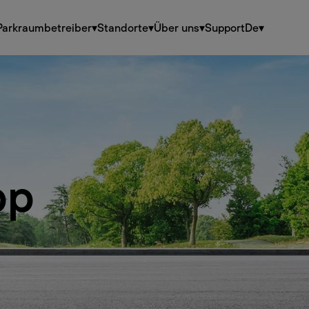
Parkraumbetreiber
▾
Standorte
▾
Über uns
▾
Support
De
▾
pp