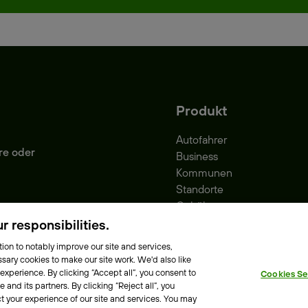
Produkt
Autofahrer
re oder
Business
Kommunen
Standorte
Gebühren
Park-Vignette
 responsibilities.
ion to notably improve our site and services,
sary cookies to make our site work. We'd also like
 experience. By clicking “Accept all”, you consent to
Cookies Se
e Richtlinie
Erklärung zur Barrierefreiheit
and its partners. By clicking “Reject all”, you
t your experience of our site and services. You may