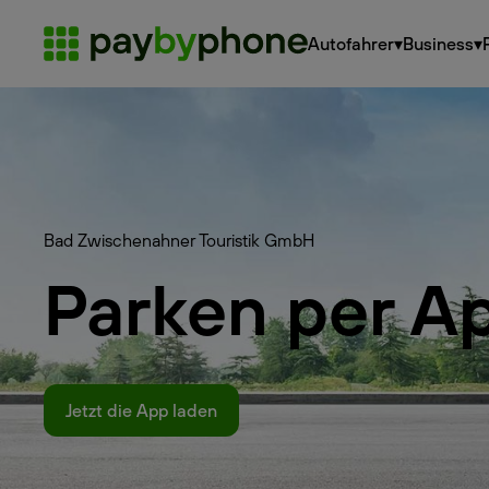
Autofahrer
▾
Business
▾
Bad Zwischenahner Touristik GmbH
Parken per A
Jetzt die App laden