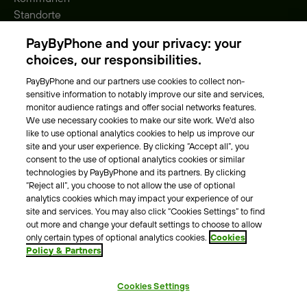
Standorte
Gebühren
PayByPhone and your privacy: your
Park-Vignette
choices, our responsibilities.
PayByPhone and our partners use cookies to collect non-
Über Uns
sensitive information to notably improve our site and services,
monitor audience ratings and offer social networks features.
Unser Team
We use necessary cookies to make our site work. We'd also
Karriere
like to use optional analytics cookies to help us improve our
Presse
site and your user experience. By clicking “Accept all”, you
Blog
consent to the use of optional analytics cookies or similar
technologies by PayByPhone and its partners. By clicking
“Reject all”, you choose to not allow the use of optional
Kontakt & Hilfe
analytics cookies which may impact your experience of our
site and services. You may also click “Cookies Settings” to find
Kontakt
out more and change your default settings to choose to allow
Support
only certain types of optional analytics cookies.
Cookies
Policy & Partners
Pressekontakt
Cookies Settings