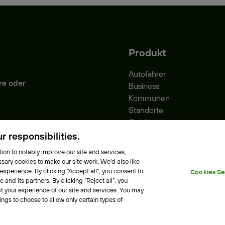
Produkt
Autofahrer
re oder
Business
Kommunen
Standorte
Gebühren
Park-Vignette
 responsibilities.
ion to notably improve our site and services,
sary cookies to make our site work. We'd also like
 experience. By clicking “Accept all”, you consent to
Cookies Se
e Richtlinie
Erklärung zur Barrierefreiheit
and its partners. By clicking “Reject all”, you
t your experience of our site and services. You may
ings to choose to allow only certain types of