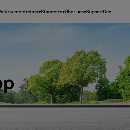
Parkraumbetreiber
▾
Standorte
▾
Über uns
▾
Support
De
▾
pp