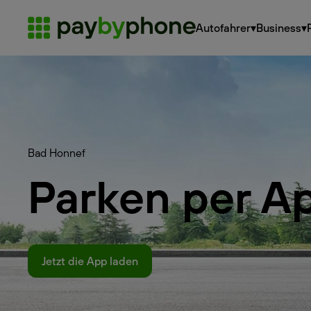
Autofahrer
▾
Business
▾
Bad Honnef
Parken per A
Jetzt die App laden