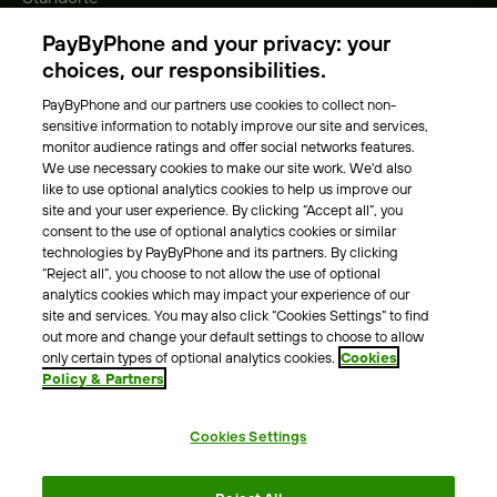
Gebühren
PayByPhone and your privacy: your
Park-Vignette
choices, our responsibilities.
PayByPhone and our partners use cookies to collect non-
Über Uns
sensitive information to notably improve our site and services,
monitor audience ratings and offer social networks features.
Unser Team
We use necessary cookies to make our site work. We'd also
Karriere
like to use optional analytics cookies to help us improve our
Presse
site and your user experience. By clicking “Accept all”, you
Blog
consent to the use of optional analytics cookies or similar
technologies by PayByPhone and its partners. By clicking
“Reject all”, you choose to not allow the use of optional
Kontakt & Hilfe
analytics cookies which may impact your experience of our
site and services. You may also click “Cookies Settings” to find
Kontakt
out more and change your default settings to choose to allow
Support
only certain types of optional analytics cookies.
Cookies
Policy & Partners
Pressekontakt
Cookies Settings
AGB
Datenschutzrichtlinie
Impressum
Rechtshinweise